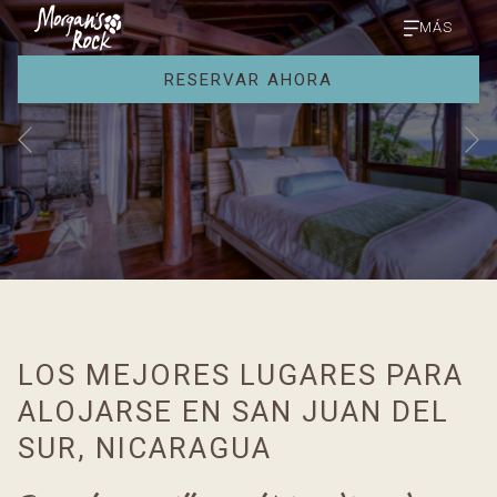
MÁS
RESERVAR AHORA
S
Anterior
Botones
Al
de
hacer
control
clic
LOS MEJORES LUGARES PARA
de
en
la
los
ALOJARSE EN SAN JUAN DEL
presentación
siguientes
SUR, NICARAGUA
de
enlaces,
diapositivas
se