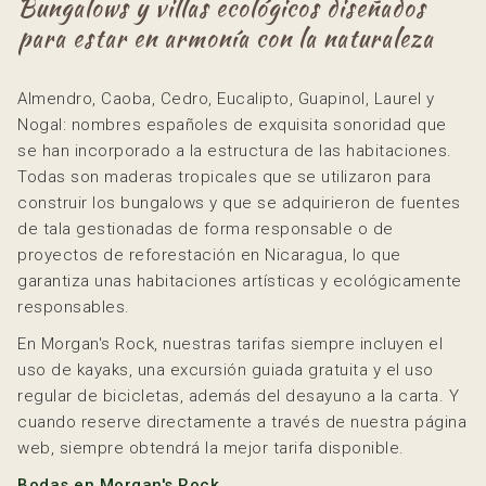
Bungalows y villas ecológicos diseñados
actualizará
para estar en armonía con la naturaleza
el
contenido
anterior
Almendro, Caoba, Cedro, Eucalipto, Guapinol, Laurel y
Nogal: nombres españoles de exquisita sonoridad que
se han incorporado a la estructura de las habitaciones.
Todas son maderas tropicales que se utilizaron para
construir los bungalows y que se adquirieron de fuentes
de tala gestionadas de forma responsable o de
proyectos de reforestación en Nicaragua, lo que
garantiza unas habitaciones artísticas y ecológicamente
responsables.
En Morgan's Rock, nuestras tarifas siempre incluyen el
uso de kayaks, una excursión guiada gratuita y el uso
regular de bicicletas, además del desayuno a la carta. Y
cuando reserve directamente a través de nuestra página
web, siempre obtendrá la mejor tarifa disponible.
Bodas en Morgan's Rock.