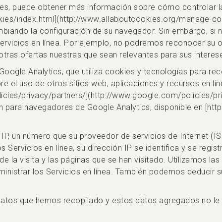
ies, puede obtener más información sobre cómo controlar l
ies/index.html](http://www.allaboutcookies.org/manage-coo
mbiando la configuración de su navegador. Sin embargo, si n
 Servicios en línea. Por ejemplo, no podremos reconocer su 
 otras ofertas nuestras que sean relevantes para sus intere
oogle Analytics, que utiliza cookies y tecnologías para reco
bre el uso de otros sitios web, aplicaciones y recursos en l
ies/privacy/partners/](http://www.google.com/policies/pri
 para navegadores de Google Analytics, disponible en [htt
n IP, un número que su proveedor de servicios de Internet (
s Servicios en línea, su dirección IP se identifica y se reg
de la visita y las páginas que se han visitado. Utilizamos las
ministrar los Servicios en línea. También podemos deducir s
tos que hemos recopilado y estos datos agregados no le id