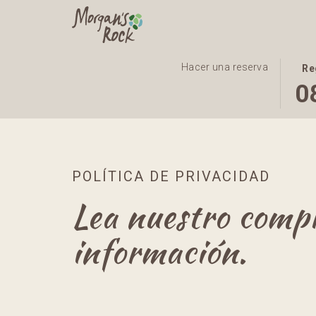
EST
LA
Hacer una reserva
Re
BOT
FEC
0
ABR
DE
EL
LLE
CALE
SELE
PAR
ES
SELE
8º
POLÍTICA DE PRIVACIDAD
LA
AGO
Lea nuestro comp
FEC
2026
DE
información.
LLE