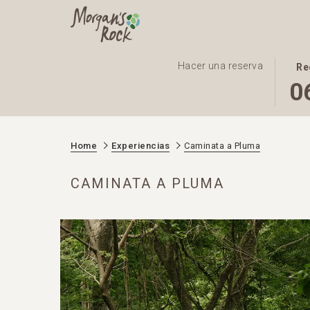
EST
LA
Hacer una reserva
Re
BOT
FEC
0
ABR
DE
EL
LLE
CALE
SELE
Home
Experiencias
Caminata a Pluma
PAR
ES
SELE
6º
CAMINATA A PLUMA
LA
AGO
FEC
2026
DE
LLE