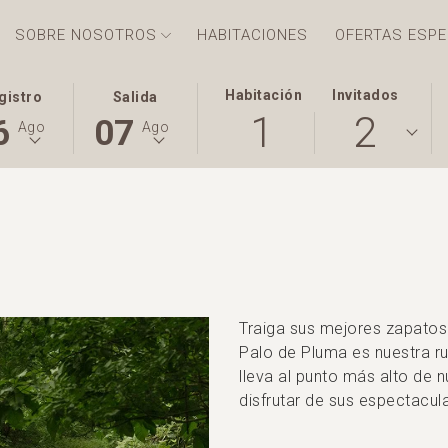
SOBRE NOSOTROS
HABITACIONES
OFERTAS ESPE
E
ESTE
LA
Habitación
Invitados
gistro
Salida
1
2
ÓN
HA
BOTÓN
FECHA
6
07
Ago
Ago
E
ABRE
DE
GADA
EL
SALIDA
NDARIO
CCIONADA
CALENDARIO
SELECCIONADA
A
PARA
ES
CCIONAR
SELECCIONAR
7º
STO
LA
AGOSTO
HA
.
FECHA
2026.
DE
Traiga sus mejores zapatos
GADA
SALIDA
Palo de Pluma es nuestra rut
lleva al punto más alto de 
disfrutar de sus espectacula