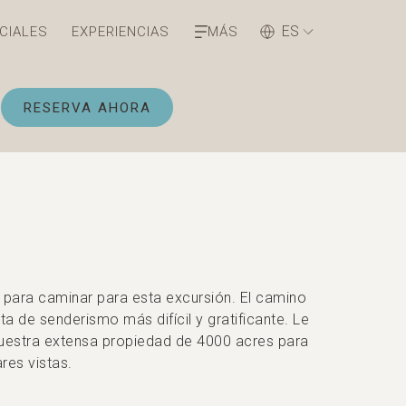
ES
CIALES
EXPERIENCIAS
MÁS
ABRE EN UNA NUEVA PESTAÑA
RESERVA AHORA
 para caminar para esta excursión. El camino
a de senderismo más difícil y gratificante. Le
nuestra extensa propiedad de 4000 acres para
res vistas.