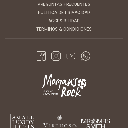
Más información sobre Rebelde Surf School en
PREGUNTAS FRECUENTES
rebeldesurf.com. El texto corto: Nicaragua es un paraíso
POLÍTICA DE PRIVACIDAD
secreto para los surfistas. Durante tu estancia, puedes
ACCESIBILIDAD
tomar clases de surf con nuestros socios de Rebelde Surf
School, un equipo local profesional que ofrece clases para
TERMINOS & CONDICIONES
todos los niveles cerca de Playa Maderas. Más información
en
rebeldesurf.com.