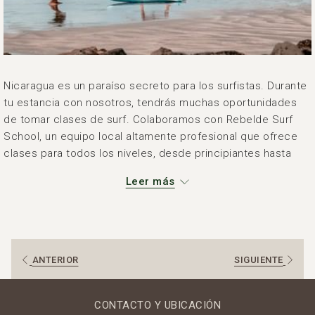
Nicaragua es un paraíso secreto para los surfistas. Durante
tu estancia con nosotros, tendrás muchas oportunidades
de tomar clases de surf. Colaboramos con Rebelde Surf
School, un equipo local altamente profesional que ofrece
clases para todos los niveles, desde principiantes hasta
surfistas experimentados. Proporcionan equipos de calidad,
Leer más
instructores certificados y un fuerte enfoque en la
seguridad, para que puedas disfrutar de las olas con
confianza.
Estamos convenientemente ubicados cerca de Playa
ANTERIOR
SIGUIENTE
Maderas, una playa de clase mundial para surfistas
experimentados y un lugar perfecto para seguir mejorando
tus habilidades.
CONTACTO Y UBICACIÓN